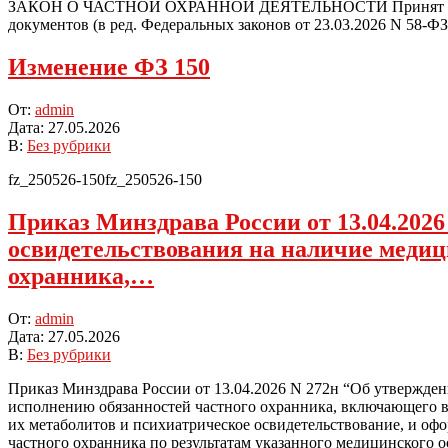
ЗАКОН О ЧАСТНОЙ ОХРАННОЙ ДЕЯТЕЛЬНОСТИ Принят Государ
документов (в ред. Федеральных законов от 23.03.2026 N 58-ФЗ,
Изменение ФЗ 150
2026-
От:
admin
05-
Дата:
27.05.2026
27
В:
Без рубрики
fz_250526-150fz_250526-150
Приказ Минздрава России от 13.04.202
освидетельствования на наличие медиц
охранника,…
2026-
От:
admin
05-
Дата:
27.05.2026
27
В:
Без рубрики
Приказ Минздрава России от 13.04.2026 N 272н “Об утвержде
исполнению обязанностей частного охранника, включающего в 
их метаболитов и психиатрическое освидетельствование, и о
частного охранника по результатам указанного медицинского