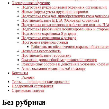
Электронное обучение
Подготовка руководителей охранных организаций
Новые формы учета оружия и патронов
Подготовка граждан, приобретающих гражданское
Противодействие БПЛА (Основная страница)
Подготовка инкассаторов и работников охраны ПА
Подготовка работников военизированных и сторо
Подготовка охранника 6 разряда
Подготовка охранника 4 разряда
Программа переподготовки
Работник по обеспечению охраны образовате
Пожарная безопасность
Противодействие терроризму
Оказание доврачебной медицинской помощи
Гражданская оборона и действия в условиях чрезв
Атлас оказания медицинской помощи
Контакты
Галерея
Тесты — периодические проверки
Подарочный сертификат
Стрелковая галерея
Без рубрики