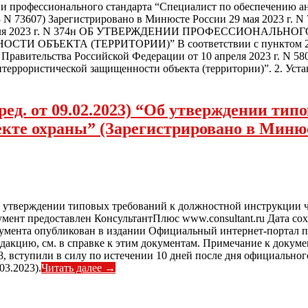
ии профессионального стандарта “Специалист по обеспечению а
2023 N 73607) Зарегистрировано в Минюсте России 29 мая 2
ля 2023 г. N 374н ОБ УТВЕРЖДЕНИИ ПРОФЕССИОНАЛЬН
ЪЕКТА (ТЕРРИТОРИИ)” В соответствии с пунктом 20 Пр
равительства Российской Федерации от 10 апреля 2023 г. N 58
еррористической защищенности объекта (территории)”. 2. Устан
(ред. от 09.02.2023) “Об утверждении ти
кте охраны” (Зарегистрировано в Минюст
“Об утверждении типовых требований к должностной инструкции 
умент предоставлен КонсультантПлюс www.consultant.ru Дата со
мента опубликован в издании Официальный интернет-портал прав
цию, см. в справке к этим документам. Примечание к документ
8, вступили в силу по истечении 10 дней после дня официальн
03.2023).
Читать далее →