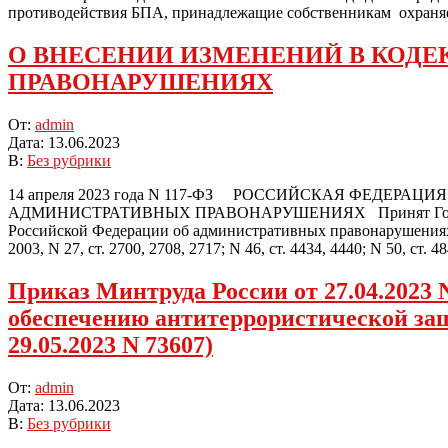
противодействия БПА, принадлежащие собственникам охраняем
О ВНЕСЕНИИ ИЗМЕНЕНИЙ В КОДЕ
ПРАВОНАРУШЕНИЯХ
2023-
От:
admin
06-
Дата:
13.06.2023
13
В:
Без рубрики
14 апреля 2023 года N 117-ФЗ РОССИЙСКАЯ ФЕДЕ
АДМИНИСТРАТИВНЫХ ПРАВОНАРУШЕНИЯХ Принят Государстве
Российской Федерации об административных правонарушениях (Соб
2003, N 27, ст. 2700, 2708, 2717; N 46, ст. 4434, 4440; N 50, ст. 48
Приказ Минтруда России от 27.04.2023
обеспечению антитеррористической за
29.05.2023 N 73607)
2023-
От:
admin
06-
Дата:
13.06.2023
13
В:
Без рубрики