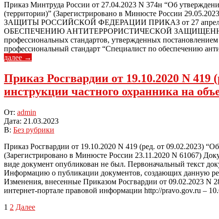
Приказ Минтруда России от 27.04.2023 N 374н “Об утвержден
(территории)” (Зарегистрировано в Минюсте России 29.05.
ЗАЩИТЫ РОССИЙСКОЙ ФЕДЕРАЦИИ ПРИКАЗ от 27 апре
ОБЕСПЕЧЕНИЮ АНТИТЕРРОРИСТИЧЕСКОЙ ЗАЩИЩЕННОСТИ ОБ
профессиональных стандартов, утвержденных постановлением П
профессиональный стандарт “Специалист по обеспечению антит
далее →
Приказ Росгвардии от 19.10.2020 N 419 
инструкции частного охранника на объе
2023-
От:
admin
03-
Дата:
21.03.2023
21
В:
Без рубрики
Приказ Росгвардии от 19.10.2020 N 419 (ред. от 09.02.2023) 
(Зарегистрировано в Минюсте России 23.11.2020 N 61067) Док
виде документ опубликован не был. Первоначальный текст доку
Информацию о публикации документов, создающих данную редак
Изменения, внесенные Приказом Росгвардии от 09.02.2023 N 2
интернет-портале правовой информации http://pravo.gov.ru – 10.
Пагинация
1
2
Далее