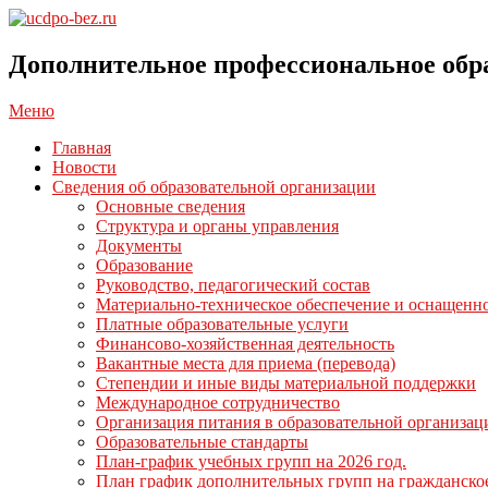
Перейти
к
ucdpo-
содержимому
bez.ru
Дополнительное профессиональное обр
Главное
Меню
навигационное
Главная
меню
Новости
Сведения об образовательной организации
Основные сведения
Структура и органы управления
Документы
Образование
Руководство, педагогический состав
Материально-техническое обеспечение и оснащенно
Платные образовательные услуги
Финансово-хозяйственная деятельность
Вакантные места для приема (перевода)
Степендии и иные виды материальной поддержки
Международное сотрудничество
Организация питания в образовательной организац
Образовательные стандарты
План-график учебных групп на 2026 год.
План график дополнительных групп на гражданско