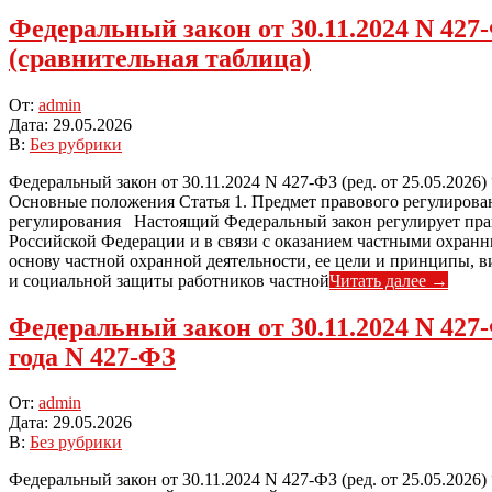
Федеральный закон от 30.11.2024 N 427-
(сравнительная таблица)
2026-
От:
admin
05-
Дата:
29.05.2026
29
В:
Без рубрики
Федеральный закон от 30.11.2024 N 427-ФЗ (ред. от 25.05.2026)
Основные положения Статья 1. Предмет правового регулирован
регулирования Настоящий Федеральный закон регулирует прав
Российской Федерации и в связи с оказанием частными охран
основу частной охранной деятельности, ее цели и принципы, в
и социальной защиты работников частной
Читать далее →
Федеральный закон от 30.11.2024 N 427-
года N 427-ФЗ
2026-
От:
admin
05-
Дата:
29.05.2026
29
В:
Без рубрики
Федеральный закон от 30.11.2024 N 427-ФЗ (ред. от 25.05