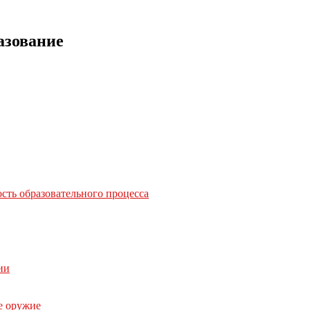
азование
сть образовательного процесса
ии
е оружие