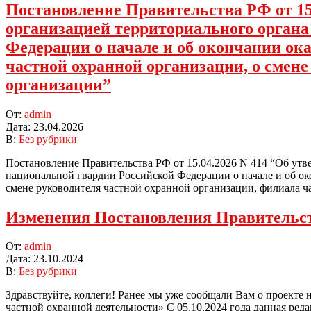
Постановление Правительства РФ от 15
организацией территориального орган
Федерации о начале и об окончании ока
частной охранной организации, о смен
организации”
2026-
От:
admin
04-
Дата:
23.04.2026
23
В:
Без рубрики
Постановление Правительства РФ от 15.04.2026 N 414 “Об ут
национальной гвардии Российской Федерации о начале и об ок
смене руководителя частной охранной организации, филиала ча
Изменения Постановления Правительс
2024-
От:
admin
10-
Дата:
23.10.2024
23
В:
Без рубрики
Здравствуйте, коллеги! Ранее мы уже сообщали Вам о проекте
частной охранной деятельности» С 05.10.2024 года данная ре