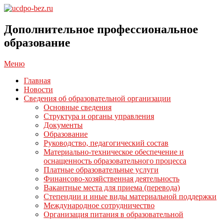
Перейти
к
ucdpo-
содержимому
bez.ru
Дополнительное профессиональное
образование
Главное
Меню
навигационное
Главная
меню
Новости
Сведения об образовательной организации
Основные сведения
Структура и органы управления
Документы
Образование
Руководство, педагогический состав
Материально-техническое обеспечение и
оснащенность образовательного процесса
Платные образовательные услуги
Финансово-хозяйственная деятельность
Вакантные места для приема (перевода)
Степендии и иные виды материальной поддержки
Международное сотрудничество
Организация питания в образовательной