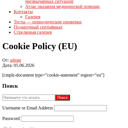
чрезвычайных ситуаций
Атлас оказания медицинской помощи
Контакты
Галерея
Тесты — периодические проверки
Подарочный сертификат
Стрелковая галерея
Cookie Policy (EU)
От:
admin
Дата:
05.06.2026
[cmplz-document type=”cookie-statement” region=”eu”]
2026-
Поиск
06-
05
Поиск
Username or Email Address
Password