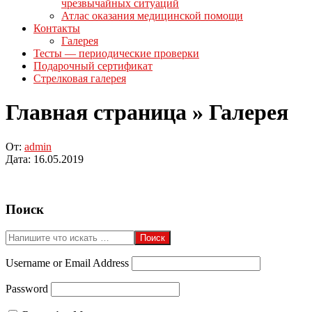
чрезвычайных ситуаций
Атлас оказания медицинской помощи
Контакты
Галерея
Тесты — периодические проверки
Подарочный сертификат
Стрелковая галерея
Главная страница »
Галерея
От:
admin
Дата:
16.05.2019
2019-
Поиск
05-
16
Поиск
Username or Email Address
Password