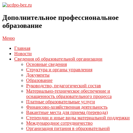
Перейти
к
ucdpo-
содержимому
bez.ru
Дополнительное профессиональное
образование
Главное
Меню
навигационное
Главная
меню
Новости
Сведения об образовательной организации
Основные сведения
Структура и органы управления
Документы
Образование
Руководство, педагогический состав
Материально-техническое обеспечение и
оснащенность образовательного процесса
Платные образовательные услуги
Финансово-хозяйственная деятельность
Вакантные места для приема (перевода)
Степендии и иные виды материальной поддержки
Международное сотрудничество
Организация питания в образовательной