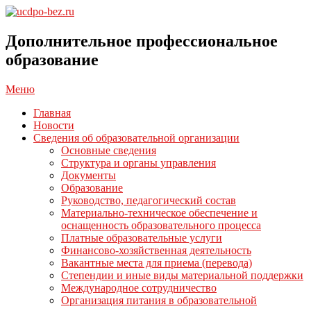
Перейти
к
ucdpo-
содержимому
bez.ru
Дополнительное профессиональное
образование
Главное
Меню
навигационное
Главная
меню
Новости
Сведения об образовательной организации
Основные сведения
Структура и органы управления
Документы
Образование
Руководство, педагогический состав
Материально-техническое обеспечение и
оснащенность образовательного процесса
Платные образовательные услуги
Финансово-хозяйственная деятельность
Вакантные места для приема (перевода)
Степендии и иные виды материальной поддержки
Международное сотрудничество
Организация питания в образовательной