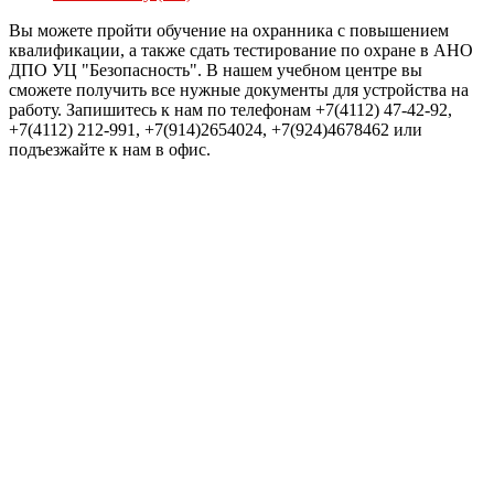
Вы можете пройти обучение на охранника с повышением
квалификации, а также сдать тестирование по охране в АНО
ДПО УЦ "Безопасность". В нашем учебном центре вы
сможете получить все нужные документы для устройства на
работу. Запишитесь к нам по телефонам +7(4112) 47-42-92,
+7(4112) 212-991, +7(914)2654024, +7(924)4678462 или
подъезжайте к нам в офис.
Войти
Пароль должен содержать не менее
8 символов, состоящих из цифр и букв, и содержать как
минимум 1 заглавную букву.
Я хочу зарегистрироваться в качестве преподавателя