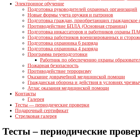
Электронное обучение
Подготовка руководителей охранных организаций
Новые формы учета оружия и патронов
Подготовка граждан, приобретающих гражданское
Противодействие БПЛА (Основная страница)
Подготовка инкассаторов и работников охраны ПА
Подготовка работников военизированных и сторо
Подготовка охранника 6 разряда
Подготовка охранника 4 разряда
Программа переподготовки
Работник по обеспечению охраны образовате
Пожарная безопасность
Противодействие терроризму
Оказание доврачебной медицинской помощи
Гражданская оборона и действия в условиях чрезв
Атлас оказания медицинской помощи
Контакты
Галерея
Тесты — периодические проверки
Подарочный сертификат
Стрелковая галерея
Тесты – периодические прове