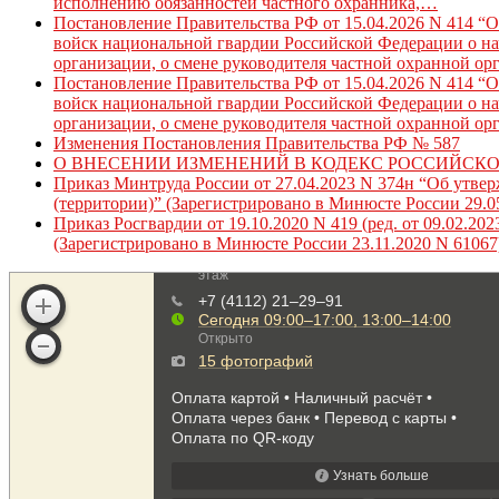
исполнению обязанностей частного охранника,…
Постановление Правительства РФ от 15.04.2026 N 414 “
войск национальной гвардии Российской Федерации о нач
организации, о смене руководителя частной охранной ор
Постановление Правительства РФ от 15.04.2026 N 414 “
войск национальной гвардии Российской Федерации о нач
организации, о смене руководителя частной охранной ор
Изменения Постановления Правительства РФ № 587
О ВНЕСЕНИИ ИЗМЕНЕНИЙ В КОДЕКС РОССИЙСК
Приказ Минтруда России от 27.04.2023 N 374н “Об утве
(территории)” (Зарегистрировано в Минюсте России 29.0
Приказ Росгвардии от 19.10.2020 N 419 (ред. от 09.02.
(Зарегистрировано в Минюсте России 23.11.2020 N 61067