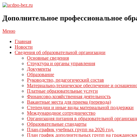
Перейти
к
ucdpo-
содержимому
bez.ru
Дополнительное профессиональное обр
Главное
Меню
навигационное
Главная
меню
Новости
Сведения об образовательной организации
Основные сведения
Структура и органы управления
Документы
Образование
Руководство, педагогический состав
Материально-техническое обеспечение и оснащенно
Платные образовательные услуги
Финансово-хозяйственная деятельность
Вакантные места для приема (перевода)
Степендии и иные виды материальной поддержки
Международное сотрудничество
Организация питания в образовательной организац
Образовательные стандарты
План-график учебных групп на 2026 год.
План график дополнительных групп на гражданско