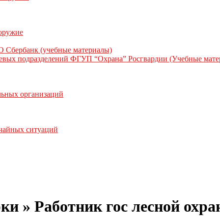
 оружие
О Сбербанк (учебные материалы)
жевых подразделений ФГУП “Охрана” Росгвардии (Учебные мате
льных организаций
ычайных ситуаций
рки »
Работник гос лесной охр