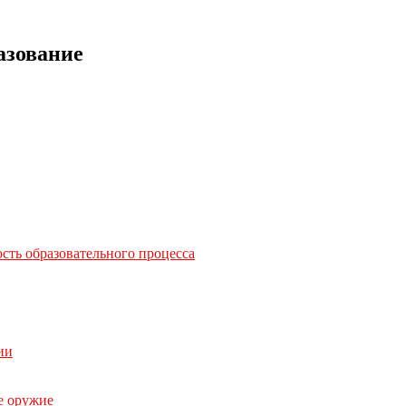
азование
сть образовательного процесса
ии
е оружие