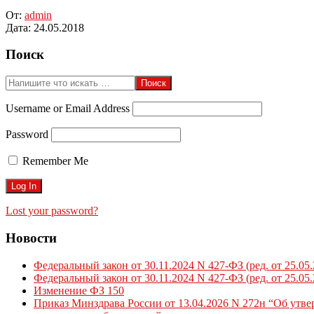
От:
admin
Дата:
24.05.2018
2018-
Поиск
05-
24
Поиск
Username or Email Address
Password
Remember Me
Lost your password?
Новости
Федеральный закон от 30.11.2024 N 427-ФЗ (ред. от 25.05
Федеральный закон от 30.11.2024 N 427-ФЗ (ред. от 25.05
Изменение ФЗ 150
Приказ Минздрава России от 13.04.2026 N 272н “Об утв