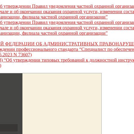
Об утверждении Правил уведомления частной охранной организ
але и об окончании оказания охранной услуги, изменении соста
ганизации, филиала частной охранной организации”
Об утверждении Правил уведомления частной охранной организ
але и об окончании оказания охранной услуги, изменении соста
ганизации, филиала частной охранной организации”
ОЙ ФЕДЕРАЦИИ ОБ АДМИНИСТРАТИВНЫХ ПРАВОНАРУ
рждении профессионального стандарта “Специалист по обеспеч
5.2023 N 73607)
2023) “Об утверждении типовых требований к должностной инстру
)