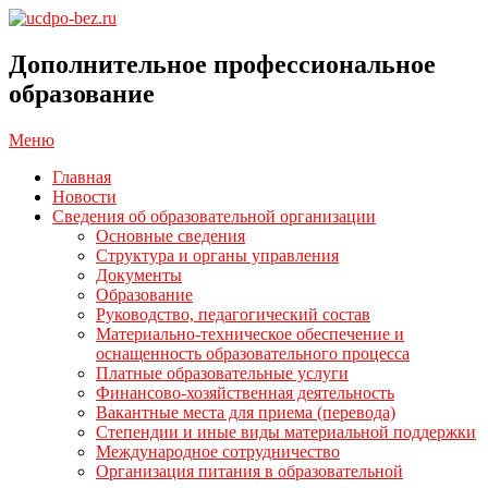
Перейти
к
ucdpo-
содержимому
bez.ru
Дополнительное профессиональное
образование
Главное
Меню
навигационное
Главная
меню
Новости
Сведения об образовательной организации
Основные сведения
Структура и органы управления
Документы
Образование
Руководство, педагогический состав
Материально-техническое обеспечение и
оснащенность образовательного процесса
Платные образовательные услуги
Финансово-хозяйственная деятельность
Вакантные места для приема (перевода)
Степендии и иные виды материальной поддержки
Международное сотрудничество
Организация питания в образовательной