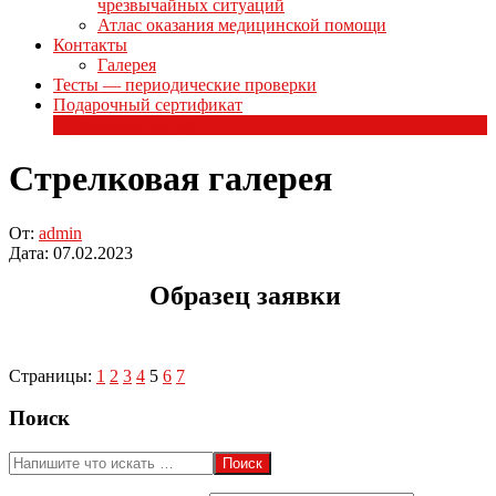
чрезвычайных ситуаций
Атлас оказания медицинской помощи
Контакты
Галерея
Тесты — периодические проверки
Подарочный сертификат
Стрелковая галерея
Стрелковая галерея
От:
admin
Дата:
07.02.2023
Образец заявки
Страницы:
1
2
3
4
5
6
7
2023-
Поиск
02-
07
Поиск