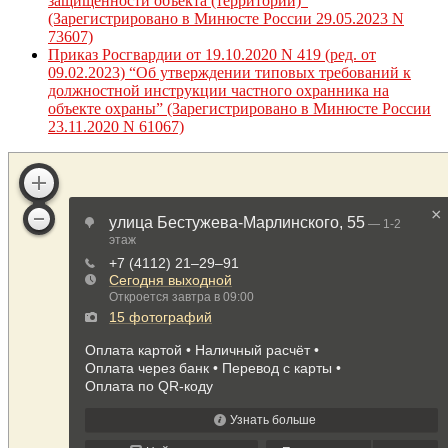
защищенности объекта (территории)”
(Зарегистрировано в Минюсте России 29.05.2023 N
73607)
Приказ Росгвардии от 19.10.2020 N 419 (ред. от
09.02.2023) “Об утверждении типовых требований к
должностной инструкции частного охранника на
объекте охраны” (Зарегистрировано в Минюсте России
23.11.2020 N 61067)