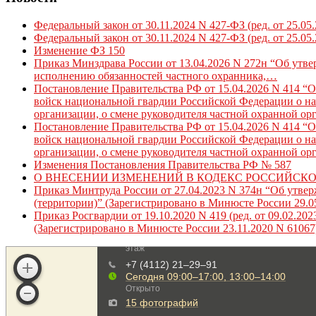
Федеральный закон от 30.11.2024 N 427-ФЗ (ред. от 25.05
Федеральный закон от 30.11.2024 N 427-ФЗ (ред. от 25.05
Изменение ФЗ 150
Приказ Минздрава России от 13.04.2026 N 272н “Об утв
исполнению обязанностей частного охранника,…
Постановление Правительства РФ от 15.04.2026 N 414 “
войск национальной гвардии Российской Федерации о нач
организации, о смене руководителя частной охранной ор
Постановление Правительства РФ от 15.04.2026 N 414 “
войск национальной гвардии Российской Федерации о нач
организации, о смене руководителя частной охранной ор
Изменения Постановления Правительства РФ № 587
О ВНЕСЕНИИ ИЗМЕНЕНИЙ В КОДЕКС РОССИЙСК
Приказ Минтруда России от 27.04.2023 N 374н “Об утве
(территории)” (Зарегистрировано в Минюсте России 29.0
Приказ Росгвардии от 19.10.2020 N 419 (ред. от 09.02.
(Зарегистрировано в Минюсте России 23.11.2020 N 61067