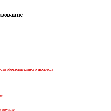
азование
сть образовательного процесса
ии
е оружие