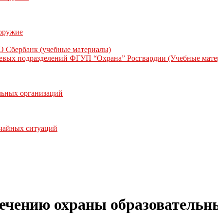
 оружие
О Сбербанк (учебные материалы)
жевых подразделений ФГУП “Охрана” Росгвардии (Учебные мате
льных организаций
ычайных ситуаций
печению охраны образовательн