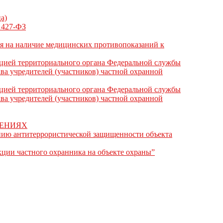
а)
N 427-ФЗ
ия на наличие медицинских противопоказаний к
ацией территориального органа Федеральной службы
ва учредителей (участников) частной охранной
ацией территориального органа Федеральной службы
ва учредителей (участников) частной охранной
ШЕНИЯХ
ению антитеррористической защищенности объекта
кции частного охранника на объекте охраны”