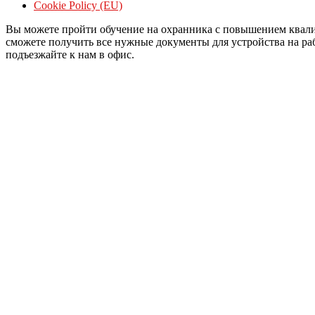
Cookie Policy (EU)
Вы можете пройти обучение на охранника с повышением квали
сможете получить все нужные документы для устройства на рабо
подъезжайте к нам в офис.
Войти
Пароль должен содержать не менее 8
Я хочу зарегистрироваться в качестве преподавателя
Запомнить меня
Войти
Зарегистрироваться
Восстановить пароль
Отправить ссылку для сброса