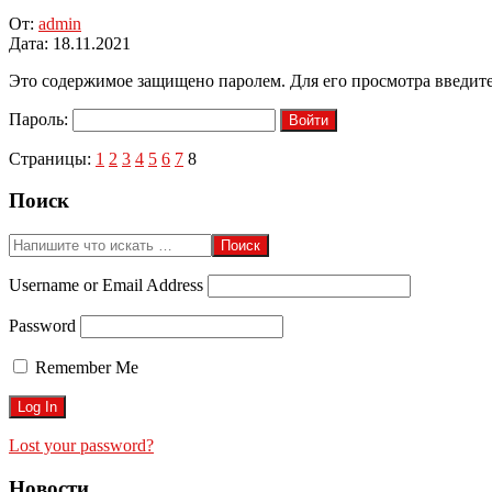
От:
admin
Дата:
18.11.2021
Это содержимое защищено паролем. Для его просмотра введите
Пароль:
Страницы:
1
2
3
4
5
6
7
8
2021-
Поиск
11-
18
Поиск
Username or Email Address
Password
Remember Me
Lost your password?
Новости