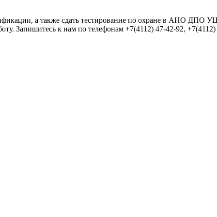
фикации, а также сдать тестирование по охране в АНО ДПО УЦ
ту. Запишитесь к нам по телефонам +7(4112) 47-42-92, +7(4112)
 символов, состоящих из цифр и букв, и содержать как минимум 