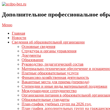
Перейти
к
ucdpo-
содержимому
bez.ru
Дополнительное профессиональное обр
Главное
Меню
навигационное
Главная
меню
Новости
Сведения об образовательной организации
Основные сведения
Структура и органы управления
Документы
Образование
Руководство, педагогический состав
Материально-техническое обеспечение и оснащенно
Платные образовательные услуги
Финансово-хозяйственная деятельность
Вакантные места для приема (перевода)
Степендии и иные виды материальной поддержки
Международное сотрудничество
Организация питания в образовательной организац
Образовательные стандарты
План-график учебных групп на 2026 год.
План график дополнительных групп на гражданско