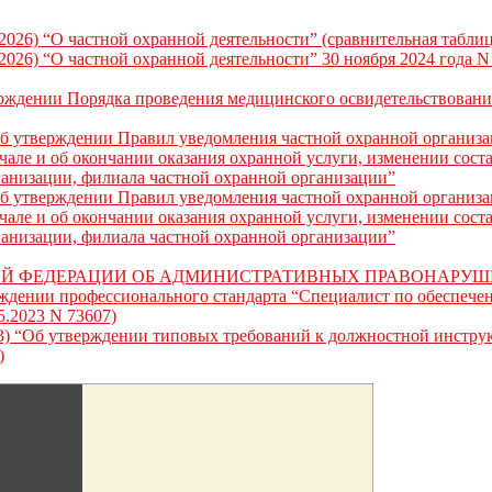
.2026) “О частной охранной деятельности” (сравнительная таблиц
.2026) “О частной охранной деятельности” 30 ноября 2024 года 
ерждении Порядка проведения медицинского освидетельствован
Об утверждении Правил уведомления частной охранной организ
але и об окончании оказания охранной услуги, изменении соста
ганизации, филиала частной охранной организации”
Об утверждении Правил уведомления частной охранной организ
але и об окончании оказания охранной услуги, изменении соста
ганизации, филиала частной охранной организации”
ОЙ ФЕДЕРАЦИИ ОБ АДМИНИСТРАТИВНЫХ ПРАВОНАРУ
рждении профессионального стандарта “Специалист по обеспеч
5.2023 N 73607)
2023) “Об утверждении типовых требований к должностной инстру
)