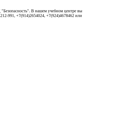
 "Безопасность". В нашем учебном центре вы
 212-991, +7(914)2654024, +7(924)4678462 или
1 заглавную букву.