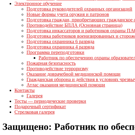
Электронное обучение
Подготовка руководителей охранных организаций
Новые формы учета оружия и патронов
Подготовка граждан, приобретающих гражданское
Противодействие БПЛА (Основная страница)
Подготовка инкассаторов и работников охраны ПА
Подготовка работников военизированных и сторо
Подготовка охранника 6 разряда
Подготовка охранника 4 разряда
Программа переподготовки
Работник по обеспечению охраны образовате
Пожарная безопасность
Противодействие терроризму
Оказание доврачебной медицинской помощи
Гражданская оборона и действия в условиях чрезв
Атлас оказания медицинской помощи
Контакты
Галерея
Тесты — периодические проверки
Подарочный сертификат
Стрелковая галерея
Защищено: Работник по обес