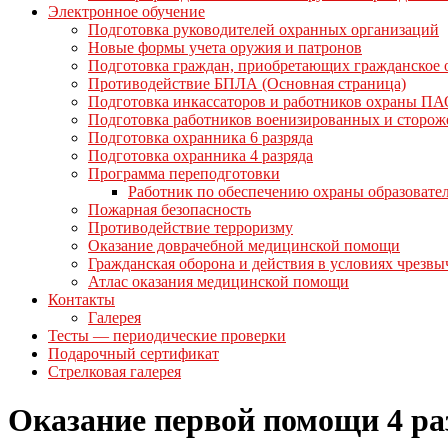
Электронное обучение
Подготовка руководителей охранных организаций
Новые формы учета оружия и патронов
Подготовка граждан, приобретающих гражданское
Противодействие БПЛА (Основная страница)
Подготовка инкассаторов и работников охраны ПА
Подготовка работников военизированных и сторо
Подготовка охранника 6 разряда
Подготовка охранника 4 разряда
Программа переподготовки
Работник по обеспечению охраны образовате
Пожарная безопасность
Противодействие терроризму
Оказание доврачебной медицинской помощи
Гражданская оборона и действия в условиях чрезв
Атлас оказания медицинской помощи
Контакты
Галерея
Тесты — периодические проверки
Подарочный сертификат
Стрелковая галерея
Оказание первой помощи 4 ра