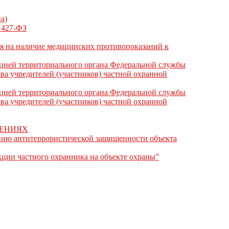
а)
N 427-ФЗ
ия на наличие медицинских противопоказаний к
ацией территориального органа Федеральной службы
ва учредителей (участников) частной охранной
ацией территориального органа Федеральной службы
ва учредителей (участников) частной охранной
ШЕНИЯХ
ению антитеррористической защищенности объекта
кции частного охранника на объекте охраны”