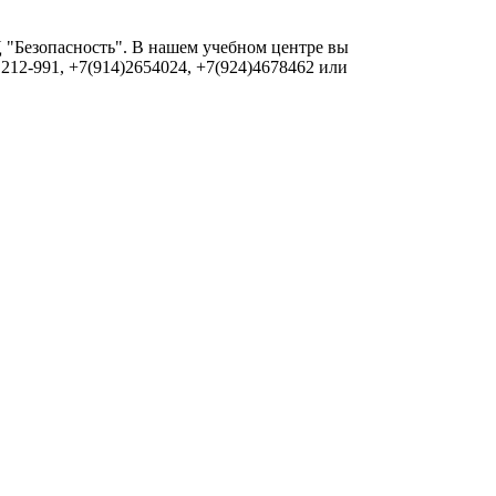
 "Безопасность". В нашем учебном центре вы
 212-991, +7(914)2654024, +7(924)4678462 или
1 заглавную букву.