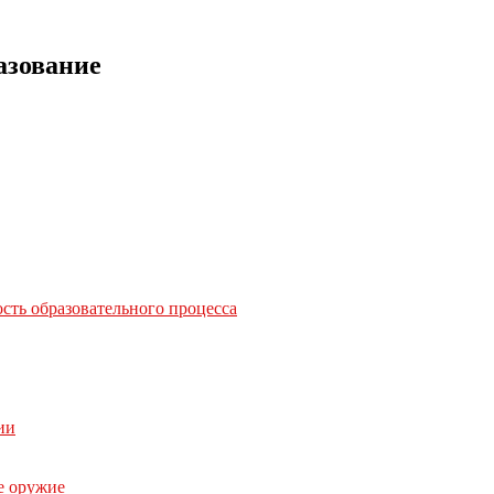
азование
сть образовательного процесса
ии
е оружие