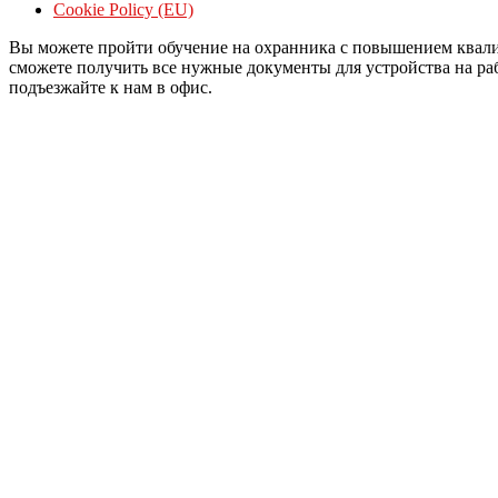
Cookie Policy (EU)
Вы можете пройти обучение на охранника с повышением квали
сможете получить все нужные документы для устройства на рабо
подъезжайте к нам в офис.
Войти
Пароль должен содержать не менее 8
Я хочу зарегистрироваться в качестве преподавателя
Запомнить меня
Войти
Зарегистрироваться
Восстановить пароль
Отправить ссылку для сброса