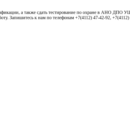
фикации, а также сдать тестирование по охране в АНО ДПО УЦ
ту. Запишитесь к нам по телефонам +7(4112) 47-42-92, +7(4112)
 символов, состоящих из цифр и букв, и содержать как минимум 