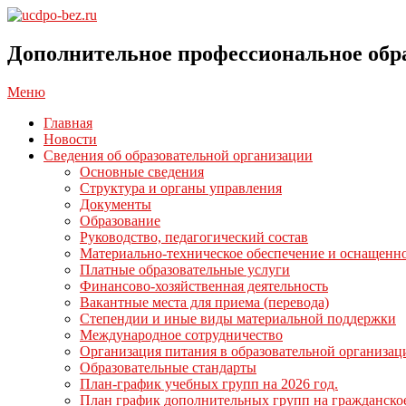
Перейти
к
ucdpo-
содержимому
bez.ru
Дополнительное профессиональное обр
Главное
Меню
навигационное
Главная
меню
Новости
Сведения об образовательной организации
Основные сведения
Структура и органы управления
Документы
Образование
Руководство, педагогический состав
Материально-техническое обеспечение и оснащенно
Платные образовательные услуги
Финансово-хозяйственная деятельность
Вакантные места для приема (перевода)
Степендии и иные виды материальной поддержки
Международное сотрудничество
Организация питания в образовательной организац
Образовательные стандарты
План-график учебных групп на 2026 год.
План график дополнительных групп на гражданско