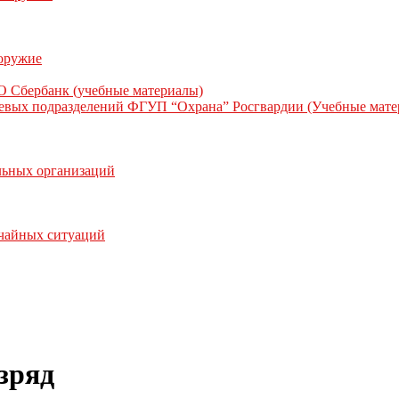
 оружие
О Сбербанк (учебные материалы)
жевых подразделений ФГУП “Охрана” Росгвардии (Учебные мате
льных организаций
ычайных ситуаций
зряд