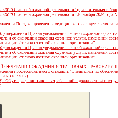
.2026) “О частной охранной деятельности” (сравнительная таблиц
.2026) “О частной охранной деятельности” 30 ноября 2024 года 
ерждении Порядка проведения медицинского освидетельствован
Об утверждении Правил уведомления частной охранной организ
але и об окончании оказания охранной услуги, изменении соста
ганизации, филиала частной охранной организации”
Об утверждении Правил уведомления частной охранной организ
але и об окончании оказания охранной услуги, изменении соста
ганизации, филиала частной охранной организации”
ОЙ ФЕДЕРАЦИИ ОБ АДМИНИСТРАТИВНЫХ ПРАВОНАРУ
рждении профессионального стандарта “Специалист по обеспеч
5.2023 N 73607)
2023) “Об утверждении типовых требований к должностной инстру
)