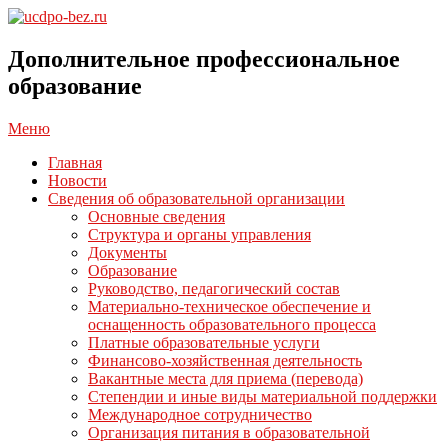
Перейти
к
ucdpo-
содержимому
bez.ru
Дополнительное профессиональное
образование
Главное
Меню
навигационное
Главная
меню
Новости
Сведения об образовательной организации
Основные сведения
Структура и органы управления
Документы
Образование
Руководство, педагогический состав
Материально-техническое обеспечение и
оснащенность образовательного процесса
Платные образовательные услуги
Финансово-хозяйственная деятельность
Вакантные места для приема (перевода)
Степендии и иные виды материальной поддержки
Международное сотрудничество
Организация питания в образовательной