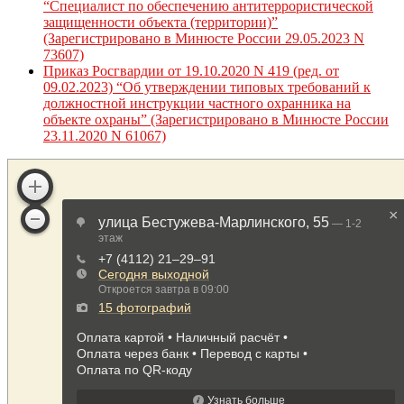
“Специалист по обеспечению антитеррористической
защищенности объекта (территории)”
(Зарегистрировано в Минюсте России 29.05.2023 N
73607)
Приказ Росгвардии от 19.10.2020 N 419 (ред. от
09.02.2023) “Об утверждении типовых требований к
должностной инструкции частного охранника на
объекте охраны” (Зарегистрировано в Минюсте России
23.11.2020 N 61067)