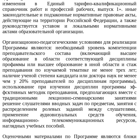
изменения в Единый тарифно-квалификационный
справочник работ и профессий рабо­чих, выпуск 1». иные
законодательные и подзаконные нормативные право­вые акты,
действующие на территории Российской Федерации, а также
руко­водствуется уставом и локальными нормативными
актами образовательной организации.
Организационно-педагогическими условиями для реализации
Про­граммы являются: необходимый уровень компетенции
преподавательского состава (включающий высшее
образование в области соответствующей дис­циплины
профаммы или высшее образование в иной области и стаж
препо­давания по изучаемой тематике не менее трех лет;
наличие ученой степени кандидата или доктора наук не менее
чем у 20% преподавателей по дисцип­линам программы),
использование при изучении дисциплин программы зф-
фсктнвных методик преподавания, предполагающих вместе с
традиционны­ми лекционно-семинарскими занятиями
решение слушателями вводных за­дач по предметам, занятия с
распределением ролевых заданий между слуша­телями,
применение аудиовизуальных средств обучения,
информационно- телекоммуникационных ресурсов,
наглядных учебных пособий.
Оценочными материалами по Программе являются блоки