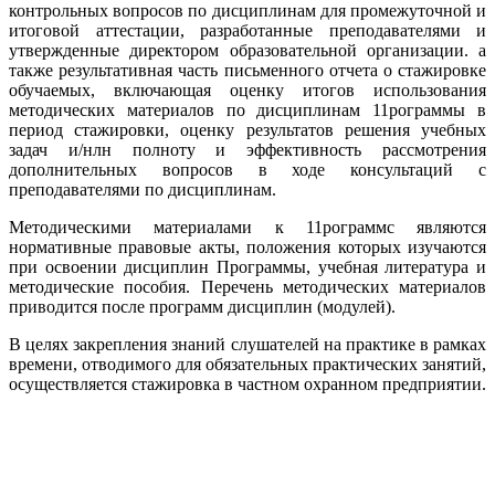
контрольных вопросов по дисциплинам для промежуточной и
итоговой аттестации, разра­ботанные преподавателями и
утвержденные директором образовательной ор­ганизации. а
также результативная часть письменного отчета о стажировке
обучаемых, включающая оценку итогов использования
методических мате­риалов по дисциплинам 11рограммы в
период стажировки, оценку результа­тов решения учебных
задач и/нлн полноту и эффективность рассмотрения
дополнительных вопросов в ходе консультаций с
преподавателями по дисци­плинам.
Методическими материалами к 11рограммс являются
нормативные пра­вовые акты, положения которых изучаются
при освоении дисциплин Про­граммы, учебная литература и
методические пособия. Перечень методиче­ских материалов
приводится после программ дисциплин (модулей).
В целях закрепления знаний слушателей на практике в рамках
времени, отводимого для обязательных практических занятий,
осуществляется стажи­ровка в частном охранном предприятии.