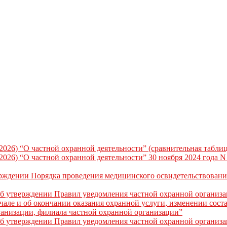
.2026) “О частной охранной деятельности” (сравнительная таблиц
.2026) “О частной охранной деятельности” 30 ноября 2024 года 
ерждении Порядка проведения медицинского освидетельствован
Об утверждении Правил уведомления частной охранной организ
але и об окончании оказания охранной услуги, изменении соста
ганизации, филиала частной охранной организации”
Об утверждении Правил уведомления частной охранной организ