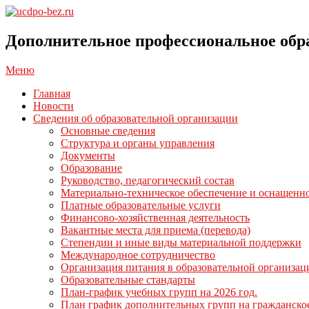
Перейти
к
ucdpo-
содержимому
bez.ru
Дополнительное профессиональное обр
Главное
Меню
навигационное
Главная
меню
Новости
Сведения об образовательной организации
Основные сведения
Структура и органы управления
Документы
Образование
Руководство, педагогический состав
Материально-техническое обеспечение и оснащенно
Платные образовательные услуги
Финансово-хозяйственная деятельность
Вакантные места для приема (перевода)
Степендии и иные виды материальной поддержки
Международное сотрудничество
Организация питания в образовательной организац
Образовательные стандарты
План-график учебных групп на 2026 год.
План график дополнительных групп на гражданско