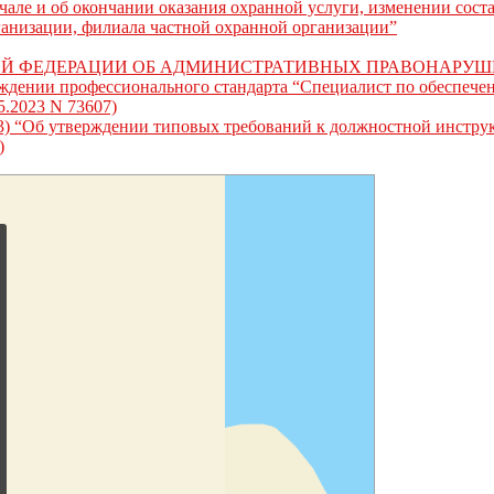
але и об окончании оказания охранной услуги, изменении соста
ганизации, филиала частной охранной организации”
ОЙ ФЕДЕРАЦИИ ОБ АДМИНИСТРАТИВНЫХ ПРАВОНАРУ
рждении профессионального стандарта “Специалист по обеспеч
5.2023 N 73607)
2023) “Об утверждении типовых требований к должностной инстру
)