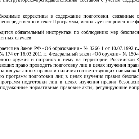
бходимые коррективы в содержание подготовки, связанные с
непосредственно в текст Программы, использует современные ф
ится обя­зательный инструктаж по соблюдению мер безопасно
стных случаев.
рается на Закон РФ «Об образовании» № 3266-1 от 10.07.1992
г.
 174 от 16.03.2011 г., Федеральный закон «Об оружии» № 150-Ф
бного оружия и патронов к нему на территории Российской Ф
ющих право проводить подготовку лиц в целях изучения прави
знания указанных правил и наличия соответствую­щих навыков» 
ию программ подготов­ки лиц в целях изучения правил безопа
 программ подготовки лиц в целях изучения правил безопас
 подзаконные нормативные правовые акты, регулирующие вопро