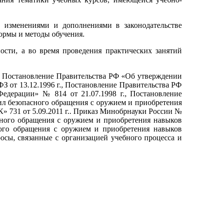
 изменениями и дополне­ниями в законодательстве
ормы и методы обучения.
сти, а во время проведе­ния практических занятий
,
Постановление Пра­вительства РФ «Об утверждении
З от 13.12.1996 г., Постановление Правительства РФ
едерации» № 814 от 21.07.1998 г., Постановле­ние
л безопасного об­ращения с оружием и приобретения
К» 731 от 5.09.2011 г.. Приказ Минобрнауки России №
сного обращения с оружием и приоб­ретения навыков
ного обращения с оружием и приобретения навыков
сы, связанные с организацией учебного процесса и