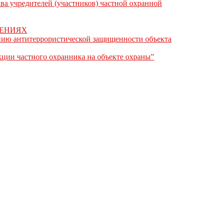
ва учредителей (участников) частной охранной
ШЕНИЯХ
ению антитеррористической защищенности объекта
кции частного охранника на объекте охраны”