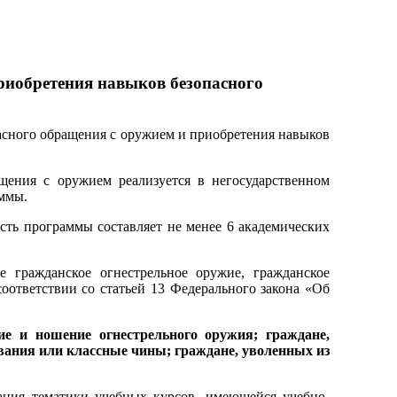
риобретения навыков безопасного
асного обраще­ния с оружием и приобретения навыков
ения с оружием реализует­ся в негосударственном
аммы.
сть программы составляет не менее 6 академических
гражданское огнестрель­ное оружие, гражданское
о­ответствии со статьей 13 Федерального закона «Об
е и ношение огнестрельного оружия; граждане,
вания или классные чины; граждане, уволенных из
ания тематики учебных курсов, имеющейся учебно-