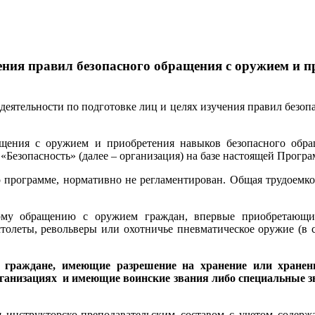
ения правил безопасного обращения с оружием и п
ея­тельности по подготовке лиц и целях изучения правил безоп
щения с ору­жием и приобретения навыков безопасного обращ
Безопасность» (далее – организация) на базе настоящей Прогр
 про­грамме, нормативно не регламентирован. Общая трудоемко
му обраще­нию с оружием граждан, впервые приобретающие 
толеты, револьверы или охотничье пневматическое оружие (в с
 граждане, имеющие разрешение на хранение или хранени
ганизациях и имеющие воинские звания либо специальные з
инструк­торско-преподавательским составом с учетом содерж