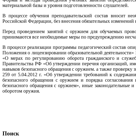
материальной базы и уровня подготовленности слушателей.
В процессе обучения преподавательский состав вносит нео
Российской Федерации, без внесения обязательных изменений 
Перед проведением занятий с оружием для обучаемых провод
принимаются все необходимые меры по предупре­ждению несча
В процессе реализации программы педагогический состав опи
Положения о лицензировании образователь­ной деятельности» №
«О мерах по ре­гулированию оборота гражданского и служе
Правительства РФ «Об утверждении перечня организаций, име
навыков безопасного обращения с ору­жием. а также проверку 
259 от 5.04.2012 г. «Об утверждении требований к содержан
безопасного обращения с оружием и порядка согласования
безопасного обращения с оружием», иные законодательные и
оборотом оружия.
2018-
Поиск