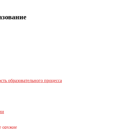
азование
сть образовательного процесса
ии
е оружие