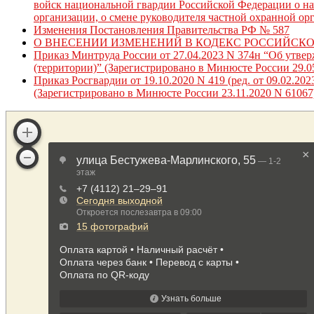
войск национальной гвардии Российской Федерации о нач
организации, о смене руководителя частной охранной ор
Изменения Постановления Правительства РФ № 587
О ВНЕСЕНИИ ИЗМЕНЕНИЙ В КОДЕКС РОССИЙСК
Приказ Минтруда России от 27.04.2023 N 374н “Об утве
(территории)” (Зарегистрировано в Минюсте России 29.0
Приказ Росгвардии от 19.10.2020 N 419 (ред. от 09.02.
(Зарегистрировано в Минюсте России 23.11.2020 N 61067