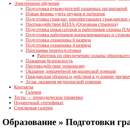
Электронное обучение
Подготовка руководителей охранных организаций
Новые формы учета оружия и патронов
Подготовка граждан, приобретающих гражданское
Противодействие БПЛА (Основная страница)
Подготовка инкассаторов и работников охраны ПА
Подготовка работников военизированных и сторо
Подготовка охранника 6 разряда
Подготовка охранника 4 разряда
Программа переподготовки
Работник по обеспечению охраны образовате
Пожарная безопасность
Противодействие терроризму
Оказание доврачебной медицинской помощи
Гражданская оборона и действия в условиях чрезв
Атлас оказания медицинской помощи
Контакты
Галерея
Тесты — периодические проверки
Подарочный сертификат
Стрелковая галерея
Образование »
Подготовки гр