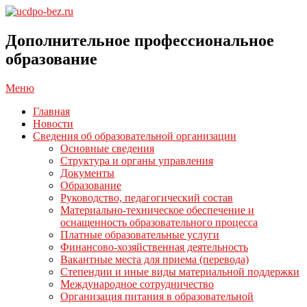
Перейти
к
ucdpo-
содержимому
bez.ru
Дополнительное профессиональное
образование
Главное
Меню
навигационное
Главная
меню
Новости
Сведения об образовательной организации
Основные сведения
Структура и органы управления
Документы
Образование
Руководство, педагогический состав
Материально-техническое обеспечение и
оснащенность образовательного процесса
Платные образовательные услуги
Финансово-хозяйственная деятельность
Вакантные места для приема (перевода)
Степендии и иные виды материальной поддержки
Международное сотрудничество
Организация питания в образовательной