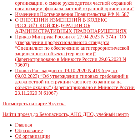
организации, о смене руководителя частной охранной
организации, филиала частной охранной организации”
Изменения Постановления Правительства РФ № 587
О ВНЕСЕНИИ ИЗМЕНЕНИЙ В КОДЕКС
РОССИЙСКОЙ ФЕДЕРАЦИИ ОБ
АДМИНИСТРАТИВНЫХ ПРАВОНАРУШЕНИЯХ
Приказ Минтруда России от 27.04.2023 N 374н “Об
утверждении профессионального стандарта
“Специалист по обеспечению антитеррористической
защищенности объекта (территории)”
(Зарегистрировано в Минюсте России 29.05.2023 N
73607)
Приказ Росгвардии от 19.10.2020 N 419 (ред. от
09.02.2023) “Об утверждении типовых требований к
должностной инструкции частного охранника на
объекте охраны” (Зарегистрировано в Минюсте России
23.11.2020 N 61067)
Посмотреть на карте Якутска
Найти проезд до Безопасность, АНО ДПО, учебный центр
Главная
Образование
Об организации