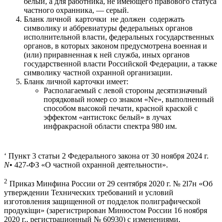
белый, а для работника, не имеющего правового статуса
частного охранника, — серый.
Бланк личной карточки не должен содержать
символику и аббревиатуры федеральных органов
исполнительной власти, федеральных государственных
органов, в которых законом предусмотрена военная и
(или) приравненная к ней служба, иных органов
государственной власти Российской Федерации, а также
символику частной охранной организации.
Бланк личной карточки имеет:
Располагаемый с левой стороны десятизначный
порядковый номер со знаком «Ne», выполненный
способом высокой печати, красной краской с
эффектом «антистокс белый» в лучах
инфракрасной области спектра 980 им.
‘ Пункт 3 статьи 2 Федерального закона от 30 ноября 2024 г.
N•
427-ФЗ «О частной охранной деятельности».
2
Приказ Минфина России от 29 сентября 2020 г. № 2l7н «Об
утверждении Технических требований и условий
изготовления защищенной от подделок полиграфической
продукіщи» (зарегистрирован Минюстом России 16 ноября
2020 г., регистрационный № 60930) с изменениями,