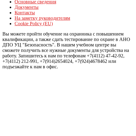
Основные сведения
Документы
Контакты
На заметку руководителям
Cookie Policy (EU)
Вы можете пройти обучение на охранника с повышением
квалификации, а также сдать тестирование по охране в АНО
ДПО УЦ "Безопасность". В нашем учебном центре вы
сможете получить все нужные документы для устройства на
работу. Запишитесь к нам по телефонам +7(4112) 47-42-92,
+7(4112) 212-991, +7(914)2654024, +7(924)4678462 или
подъезжайте к нам в офис.
Войти
Пароль должен содержать не менее
8 символов, состоящих из цифр и букв, и содержать как
минимум 1 заглавную букву.