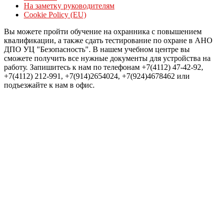
На заметку руководителям
Cookie Policy (EU)
Вы можете пройти обучение на охранника с повышением
квалификации, а также сдать тестирование по охране в АНО
ДПО УЦ "Безопасность". В нашем учебном центре вы
сможете получить все нужные документы для устройства на
работу. Запишитесь к нам по телефонам +7(4112) 47-42-92,
+7(4112) 212-991, +7(914)2654024, +7(924)4678462 или
подъезжайте к нам в офис.
Войти
Пароль должен содержать не менее
8 символов, состоящих из цифр и букв, и содержать как
минимум 1 заглавную букву.
Я хочу зарегистрироваться в качестве преподавателя