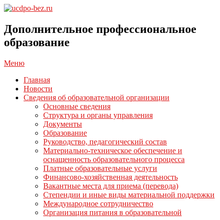
Перейти
к
ucdpo-
содержимому
bez.ru
Дополнительное профессиональное
образование
Главное
Меню
навигационное
Главная
меню
Новости
Сведения об образовательной организации
Основные сведения
Структура и органы управления
Документы
Образование
Руководство, педагогический состав
Материально-техническое обеспечение и
оснащенность образовательного процесса
Платные образовательные услуги
Финансово-хозяйственная деятельность
Вакантные места для приема (перевода)
Степендии и иные виды материальной поддержки
Международное сотрудничество
Организация питания в образовательной