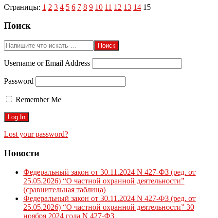
Страницы:
1
2
3
4
5
6
7
8
9
10
11
12
13
14
15
2020-
Поиск
09-
03
Поиск
Username or Email Address
Password
Remember Me
Lost your password?
Новости
Федеральный закон от 30.11.2024 N 427-ФЗ (ред. от
25.05.2026) “О частной охранной деятельности”
(сравнительная таблица)
Федеральный закон от 30.11.2024 N 427-ФЗ (ред. от
25.05.2026) “О частной охранной деятельности” 30
ноября 2024 года N 427-ФЗ